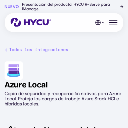
Ir
Presentación del producto: HYCU R-Serve para
NUEVO
→
al
iManage
contenido
principal
Abrir el 
Todas las integraciones
Image
Azure Local
Copia de seguridad y recuperación nativas para Azure
Local. Proteja las cargas de trabajo Azure Stack HCI e
híbridas locales.