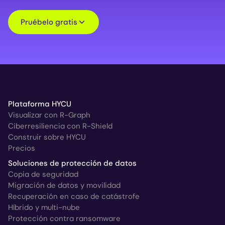
Pruébelo gratis
Plataforma HYCU
Visualizar con R-Graph
Ciberresiliencia con R-Shield
Construir sobre HYCU
Precios
Soluciones de protección de datos
Copia de seguridad
Migración de datos y movilidad
Recuperación en caso de catástrofe
Híbrido y multi-nube
Protección contra ransomware