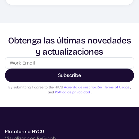
Obtenga las últimas novedades
y actualizaciones
Subscribe
By submitting, I agree to the HYCU
Acuerdo de suscripción
,
Terms of Usage
,
and
Política de privacidad
.
Plataforma HYCU
Visualizar con R-Graph