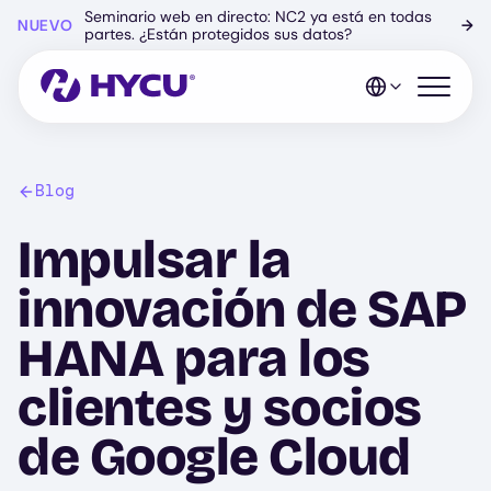
Ir
Seminario web en directo: NC2 ya está en todas
NUEVO
→
al
partes. ¿Están protegidos sus datos?
contenido
principal
Abrir el 
Blog
Impulsar la
innovación de SAP
HANA para los
clientes y socios
de Google Cloud