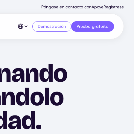
Secondary
Póngase en contacto con
Apoye
Regístrese
Menu
Demostración
Prueba gratuita
enando
ándolo
dad.