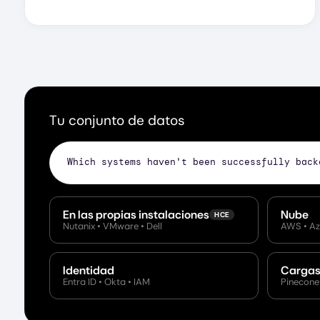
Tu conjunto de datos
Which systems haven't been suc
En las propias instalaciones
Nube
HCE
Nutanix • VMware • Dell
AWS • Az
Identidad
Cargas 
Entra ID • Okta • IAM
Pinecone 