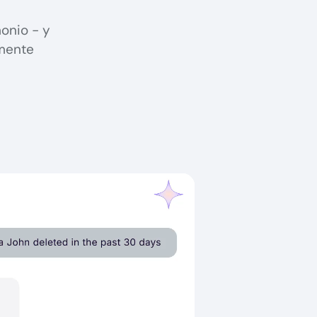
onio - y
lmente