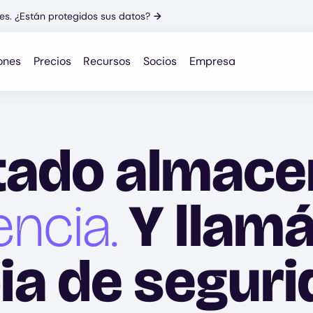
es. ¿Están protegidos sus datos?
→
ones
Precios
Recursos
Socios
Empresa
tado almac
encia.
Y llam
ia de seguri