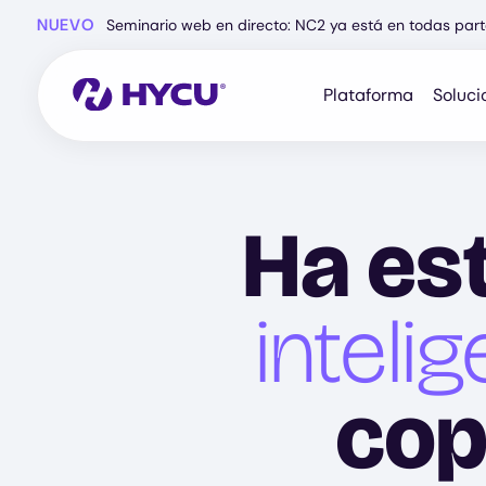
Ir
NUEVO
Seminario web en directo: NC2 ya está en todas part
al
contenido
principal
Plataforma
Soluci
Ha es
intelig
cop