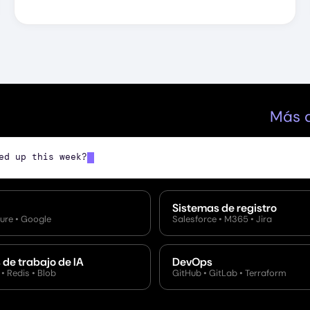
Más d
Sistemas de registro
ure • Google
Salesforce • M365 • Jira
de trabajo de IA
DevOps
• Redis • Blob
GitHub • GitLab • Terraform