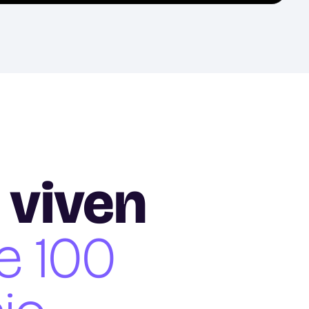
 viven
e 100