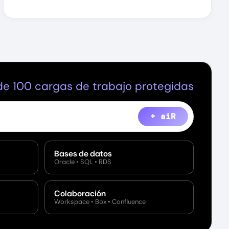
e 100 cargas de trabajo protegidas
+ aiR
Bases de datos
Oracle • SQL • RDS
Colaboración
Workspace • Box • Confluence