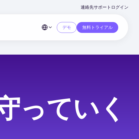
Second
連絡先
サポート
ログイン
Menu
デモ
無料トライアル
守っていく