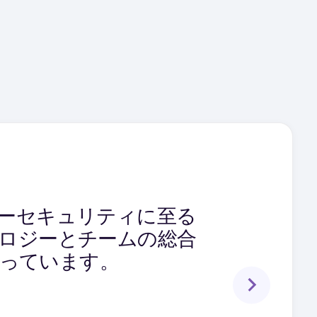
きるマルチサイト機能
バーセキュリティに至る
カバリソフトウェアは、
です。さらに、顧客は
ノロジーとチームの総合
を失うことなく、これ
に役立っています。
立っています。
を必要としています。