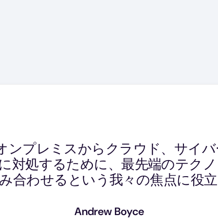
加し続ける中、私たちと共に成長で
、オンプレミスからクラウド、サイ
ネイティブなデータ移行、保護、リ
ルなデータ保護プロバイダーが必要
題に対処するために、最先端のテク
入しており、個々のクラウドの利点
ータ保護とDRのニーズに応えるの
み合わせるという我々の焦点に役
がることができるソリューション
Sherif Kozman
Andrew Boyce
Extreme Solution