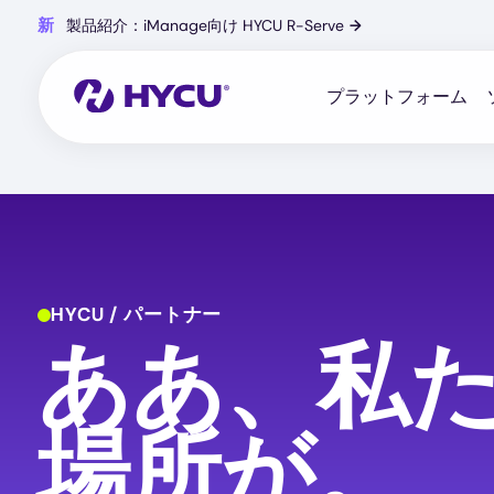
Skip
新
製品紹介：iManage向け HYCU R-Serve
→
to
main
content
プラットフォーム
HYCU / パートナー
ああ、私
場所が。