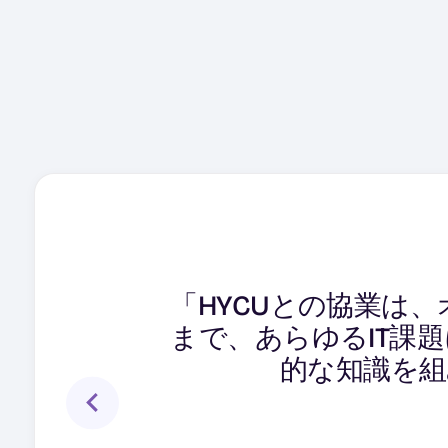
「私たちの需要が増
「HYCUとの協業は
「HYCUのクラウド
を備えたスケーラブ
まで、あらゆるIT課
マルチクラウドを導
お客様の厳しいデ
的な知識を組
らのクラウドにまた