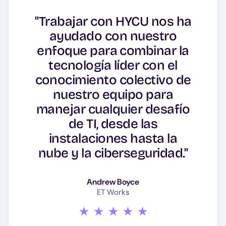
aumentando, necesitamos
"Trabajar con HYCU nos ha
un proveedor de
"El software de migración,
ayudado con nuestro
protección de datos
protección y recuperación
enfoque para combinar la
escalable con capacidad
de datos nativo de la nube
tecnología líder con el
multi-sitio para crecer con
de HYCU nos ha ayudado a
conocimiento colectivo de
nosotros. Además, los
satisfacer las exigentes
nuestro equipo para
clientes tienen
manejar cualquier desafío
necesidades de
despliegues en varias
protección de datos y RD
de TI, desde las
nubes y necesitan una
instalaciones hasta la
de nuestros clientes."
solución que pueda
nube y la ciberseguridad."
abarcarlas sin perder las
Sherif Kozman
ventajas de cada una de
Extreme Solution
Andrew Boyce
ellas."
ET Works
Ben Sharp